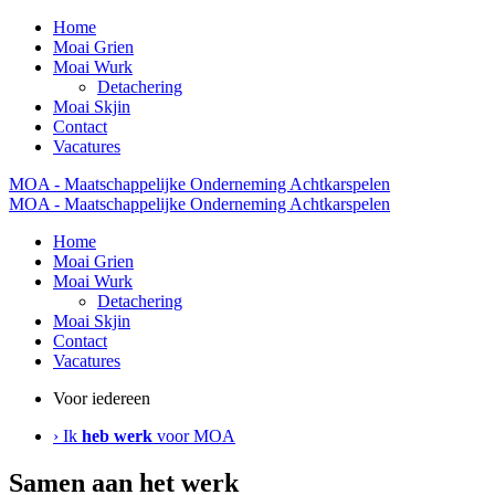
Home
Moai Grien
Moai Wurk
Detachering
Moai Skjin
Contact
Vacatures
MOA - Maatschappelijke Onderneming Achtkarspelen
MOA - Maatschappelijke Onderneming Achtkarspelen
Home
Moai Grien
Moai Wurk
Detachering
Moai Skjin
Contact
Vacatures
Voor iedereen
› Ik
heb werk
voor MOA
Samen aan het werk