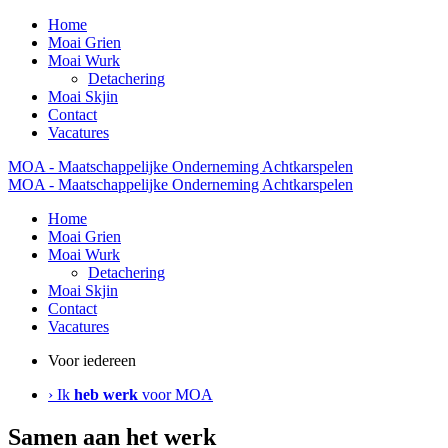
Home
Moai Grien
Moai Wurk
Detachering
Moai Skjin
Contact
Vacatures
MOA - Maatschappelijke Onderneming Achtkarspelen
MOA - Maatschappelijke Onderneming Achtkarspelen
Home
Moai Grien
Moai Wurk
Detachering
Moai Skjin
Contact
Vacatures
Voor iedereen
› Ik
heb werk
voor MOA
Samen aan het werk